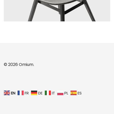
© 2026 Omium.
EN
FR
DE
IT
PL
ES