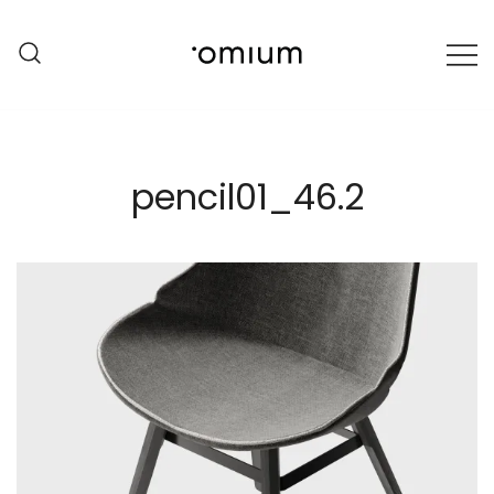
Przejdź
do
treści
Harmony with the Planet
Omium
pencil01_46.2