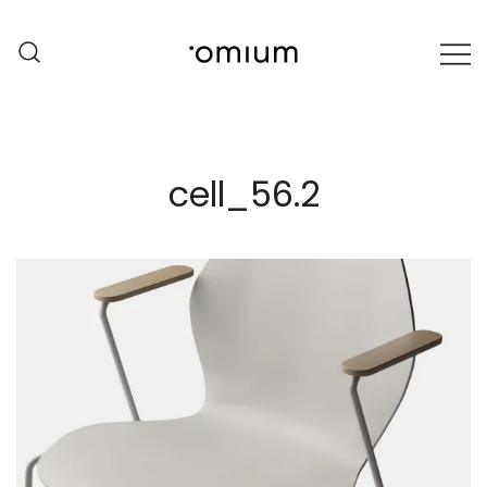
Przejdź
do
treści
Harmony with the Planet
Omium
cell_56.2